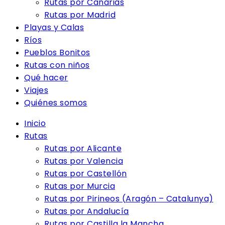
Rutas por Canarias
Rutas por Madrid
Playas y Calas
Ríos
Pueblos Bonitos
Rutas con niños
Qué hacer
Viajes
Quiénes somos
Inicio
Rutas
Rutas por Alicante
Rutas por Valencia
Rutas por Castellón
Rutas por Murcia
Rutas por Pirineos (Aragón – Catalunya)
Rutas por Andalucía
Rutas por Castilla la Mancha