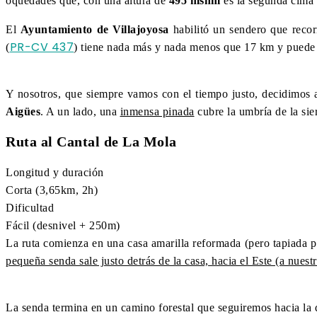
oquedades que, con una altura de
495 msnm
es la segunda cima 
El
Ayuntamiento de Villajoyosa
habilitó un sendero que recor
PR-CV 437
(
) tiene nada más y nada menos que 17 km y puede p
Y nosotros, que siempre vamos con el tiempo justo, decidimos a
Aigües
. A un lado, una
inmensa pinada
cubre la umbría de la sier
Ruta al Cantal de La Mola
Longitud y duración
Corta (3,65km, 2h)
Dificultad
Fácil (desnivel + 250m)
La ruta comienza en una casa amarilla reformada (pero tapiada p
pequeña senda sale justo detrás de la casa, hacia el Este (a nuest
La senda termina en un camino forestal que seguiremos hacia la 