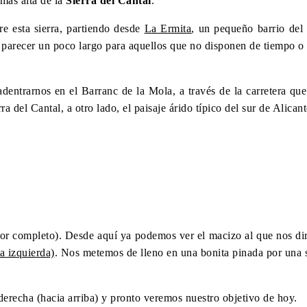
más alta de la
Sierra del Cantal
.
re esta sierra, partiendo desde
La Ermita
, un pequeño barrio del
arecer un poco largo para aquellos que no disponen de tiempo o fí
dentrarnos en el Barranc de la Mola, a través de la carretera qu
ra del Cantal, a otro lado, el paisaje árido típico del sur de Alican
or completo). Desde aquí ya podemos ver el macizo al que nos dir
ra izquierda)
. Nos metemos de lleno en una bonita pinada por una
derecha (hacia arriba) y pronto veremos nuestro objetivo de hoy.