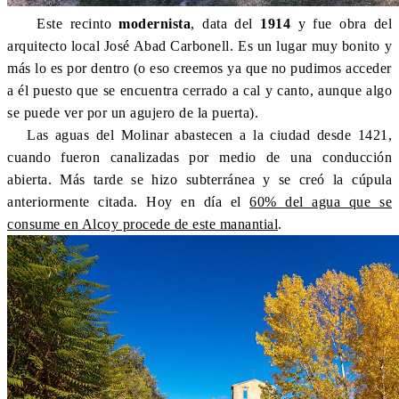
Este recinto
modernista
, data del
1914
y fue obra del
arquitecto local José Abad Carbonell. Es un lugar muy bonito y
más lo es por dentro (o eso creemos ya que no pudimos acceder
a él puesto que se encuentra cerrado a cal y canto, aunque algo
se puede ver por un agujero de la puerta).
Las aguas del Molinar abastecen a la ciudad desde 1421,
cuando fueron canalizadas por medio de una conducción
abierta. Más tarde se hizo subterránea y se creó la cúpula
anteriormente citada. Hoy en día el
60% del agua que se
consume en Alcoy procede de este manantial
.