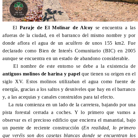
El
Paraje de El Molinar de Alcoy
se encuentra a las
afueras de la ciudad, en el barranco del mismo nombre y por
donde aflora el agua de un acuífero de unos 155 km2. Fue
declarado como Bien de Interés Comunitario (BIC) en 2005
aunque se encuentra en un estado de abandono considerable.
El nombre de este entorno se debe a la existencia de
antiguos molinos de harina y papel
que tienen su origen en el
siglo XV. Estos molinos utilizaban el agua como fuente de
energía, gracias a los saltos y desniveles que hay en el barranco
y, a las acequias y canales construidos para tal efecto.
La ruta comienza en un lado de la carretera, bajando por una
pista forestal cerrada a coches. Y lo primero que vamos a
observar es el precioso edificio que encierra el manantial, bajo
un puente de reciente construcción (
En realidad, lo primero
que veréis son dos casetas blancas donde se encuentran los