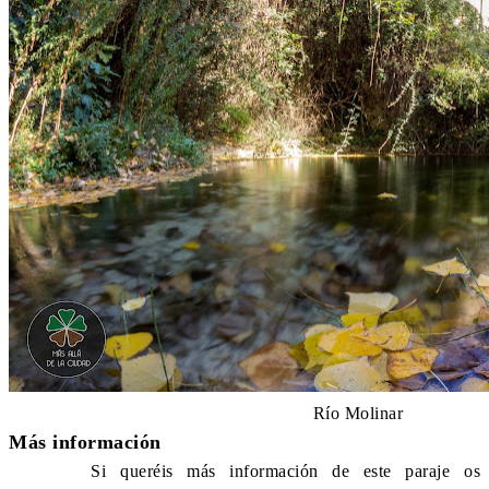
Río Molinar
Más información
Si queréis más información de este paraje os