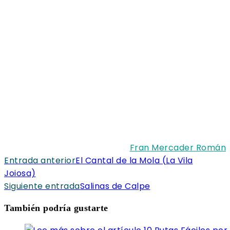
Fran Mercader Román
Entrada anterior
El Cantal de la Mola (La Vila
Leer
Joiosa)
más
Siguiente entrada
Salinas de Calpe
artículos
También podría gustarte