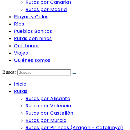
Rutas por Canarias
Rutas por Madrid
Playas y Calas
Ríos
Pueblos Bonitos
Rutas con niños
Qué hacer
Viajes
Quiénes somos
Buscar
Inicio
Rutas
Rutas por Alicante
Rutas por Valencia
Rutas por Castellón
Rutas por Murcia
Rutas por Pirineos (Aragón – Catalunya)